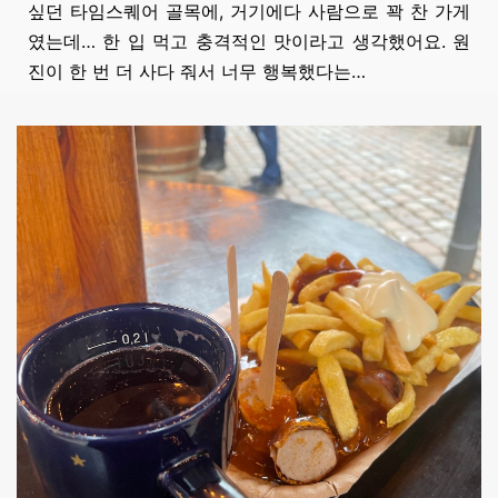
싶던 타임스퀘어 골목에, 거기에다 사람으로
꽉 찬
가게
였는데… 한 입 먹고 충격적인 맛이라고 생각했어요. 원
진이 한 번 더
사다 줘서
너무 행복했다는…