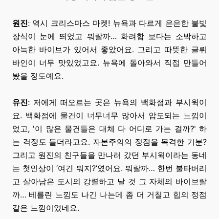
원진
: 역시 크리스마스 마켓! 뉴욕과 다르게 은은한 불빛
장식이 눈에
띄었고
뭐랄까… 화려함 보다는 소박하고
아늑한 바이브가 있어서 좋았어요. 그리고 따뜻한 글뤼
바인이 너무 맛있었고요. 뉴욕에 돌아와서 직접 만들어
봤을 정도예요.
유진
: 저에게 떠오르는 곳은 뉴욕의 백화점과 부시윅이
요. 백화점에 물건이 너무너무 많아서 압도되는 느낌이
었고, '이 많은 물건들은 대체 다 어디로 가는 걸까?' 하
는 걱정도 들더라고요. 자본주의의 정점을 목격한 기분?
그리고 원진의 친구들을 만나러 갔던 부시윅이라는 동네
는
첫인상이
‘여긴 뭐지?’였어요. 뭐랄까… 한번 불타버리
고 살아남은 도시의 강렬하고 날 것 그 자체의 바이브랄
까… 베를린 느낌도
나긴 나는데
좀 더 거칠고 힙의 정점
같은 느낌이었네요.