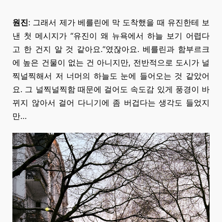
원진
: 그래서 제가 베를린에 막 도착했을 때 유진한테 보
낸 첫 메시지가 “유진이 왜 뉴욕에서
하늘 보기
어렵다
고
한 건지
알 것 같아요.”였잖아요. 베를린과 함부르크
에 높은 건물이 없는 건 아니지만, 전반적으로 도시가 널
찍널찍해서 저 너머의 하늘도 눈에 들어오는 것 같았어
요. 그 널찍널찍함 때문에 걸어도 속도감 있게 풍경이 바
뀌지 않아서
걸어 다니기에
좀 버겁다는 생각도 들었지
만…