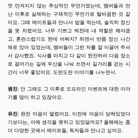
껏 만져지지 않는 추상적인 무언가였는데, 멤버들과 만
난 이후로
실제하는
구체적인
무언가로 탈바꿈한 것 같
아요. 그때 메이트들과 만나서 밥을 먹는데, 솔직히 정신
을
못 차렸어요.
너무 기쁘고 벅찬데 내 역할은 해야겠
고, 혼란스럽기도 한데 어쩌지? 하면서 반쯤 정신 나간
채로 앉아 있었는데, 멤버들이 그런 저를 잘 이끌어 주셔
서 감사했죠. 식사를 마치고
다 같이
한잔하러 다음 장소
로 걸어가는 길에 우산을
나눠 쓰면서
길거리를 걷는 시
간이 너무 좋았어요. 도란도란 이야기를 나누면서.
원진
:
안 그래도
그 이후로 오프라인 이벤트에 대한 이야
기를 많이 하고 있잖아요.
유진
: 완전 마음이 열렸어요. 이전에 마음이
닫혀있었다
기보다는,
아예 생각을 못하고 있었달까요? 올해에는 좀
더 다양한 곳에서 메이트들, 독자들과 만나고 싶어요.