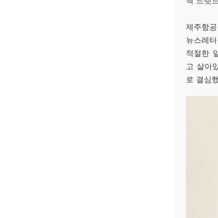
척 느릿느
제주항공
뉴스레터를
적절한 
고 살아있
로 결심