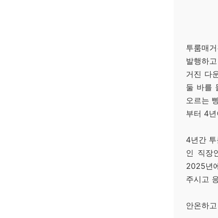
투룸매거진
발행하고
거진 다
둘 바를 
오르는 
부터 4년
4년간 투
인 직장
2025년
주시고 
안온하고