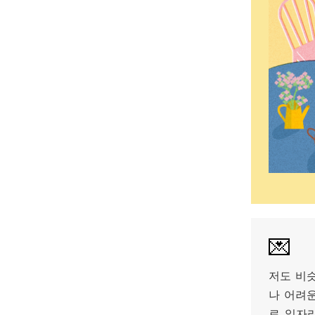
💌
저도 비슷
나 어려
로 일자