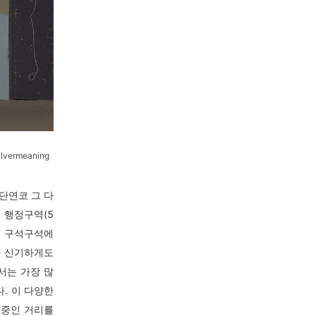
ilvermeaning
단연코 그 다
행정구역(5
데, 그 구석구석에
다 신기하게도
서는 가장 많
. 이 다양한
 중인 거리를