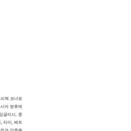
요리책 코너로
아시아 분류에
잉글리시, 중
, 타이, 베트
국적과 인종을